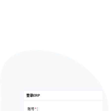
登录ERP
账号
：
*